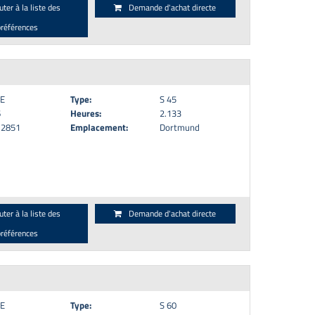
uter à la liste des
Demande d'achat directe
préférences
E
Type:
S 45
6
Heures:
2.133
12851
Emplacement:
Dortmund
uter à la liste des
Demande d'achat directe
préférences
E
Type:
S 60