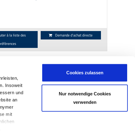
uter à la liste des
Demande d'achat directe
préférences
10
|
20
|
50
Cookies zulassen
rleisten,
n. Insoweit
bessern und
Nur notwendige Cookies
ebsite an
verwenden
onymer
se mit
KL Center Kempten
nlichen
.