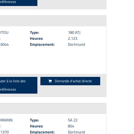
préférences
ITOU
Type:
180 ATJ
6
Heures:
2.123
03044
Emplacement:
Dortmund
uter à la liste des
Demande d'achat directe
préférences
HMANN
Type:
SA 22
8
Heures:
854
41370
Emplacement:
Dortmund