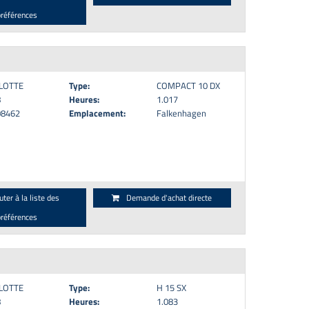
préférences
LOTTE
Type:
COMPACT 10 DX
8
Heures:
1.017
08462
Emplacement:
Falkenhagen
uter à la liste des
Demande d'achat directe
préférences
LOTTE
Type:
H 15 SX
8
Heures:
1.083