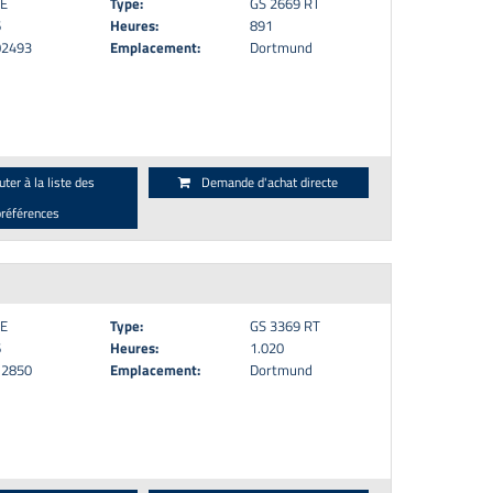
E
Type:
GS 2669 RT
6
Heures:
891
02493
Emplacement:
Dortmund
uter à la liste des
Demande d'achat directe
préférences
E
Type:
GS 3369 RT
6
Heures:
1.020
12850
Emplacement:
Dortmund