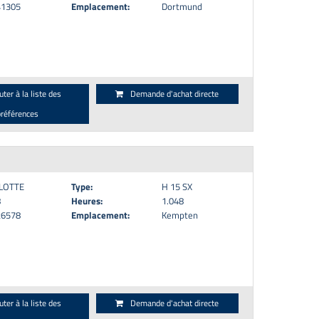
41305
Emplacement:
Dortmund
uter à la liste des
Demande d'achat directe
préférences
LOTTE
Type:
H 15 SX
8
Heures:
1.048
26578
Emplacement:
Kempten
uter à la liste des
Demande d'achat directe