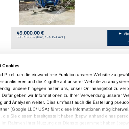
49.000,00 €
Ajo
58.310,00 € (brut, 19% TVA incl.)
1
t Cookies
 Pixel, um die einwandfreie Funktion unserer Website zu gewäh
rsonalisieren und die Zugriffe auf unserer Website zu analysiere
wendig, andere hingegen helfen uns, unser Onlineangebot zu ver
n. Dafür geben wir Informationen zu Ihrer Verwendung unserer W
casion
g und Analysen weiter. Dies umfasst auch die Erstellung pseud
rtner (Google LLC/ USA) führt diese Informationen möglicherwei
HKL Center Falkenhagen
H
die Sie diesem bereitgestellt haben (bspw. anhand eines persö
e im Rahmen Ihrer Nutzung der Dienste gesammelt haben (bspw