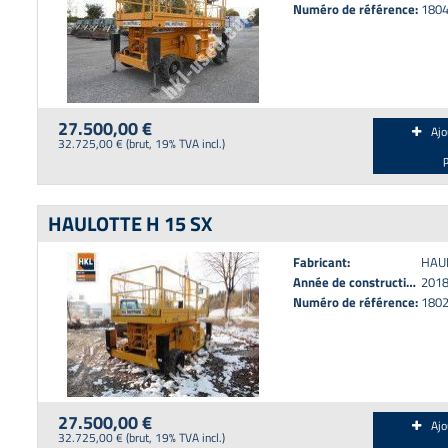
Numéro de référence:
180
27.500,00 €
Ajo
32.725,00 € (brut, 19% TVA incl.)
HAULOTTE H 15 SX
Fabricant:
HAU
Année de construction:
201
Numéro de référence:
180
27.500,00 €
Ajo
32.725,00 € (brut, 19% TVA incl.)