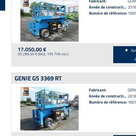
Fabricant:
GENI
Année de construction:
201
Numéro de référence:
160
17.050,00 €
Ajo
20.289,50 € (brut, 19% TVA incl.)
GENIE GS 3369 RT
Fabricant:
GENI
Année de construction:
201
Numéro de référence:
160