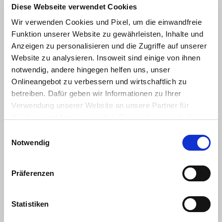
d’occasion
Diese Webseite verwendet Cookies
HKL Center Dortmund
Wir verwenden Cookies und Pixel, um die einwandfreie
Funktion unserer Website zu gewährleisten, Inhalte und
Anzeigen zu personalisieren und die Zugriffe auf unserer
Website zu analysieren. Insoweit sind einige von ihnen
notwendig, andere hingegen helfen uns, unser
Onlineangebot zu verbessern und wirtschaftlich zu
betreiben. Dafür geben wir Informationen zu Ihrer
Verwendung unserer Website an unsere Partner für
Werbung und Analysen weiter. Dies umfasst auch die
Bünnerhelfstraße 12
Erstellung pseudonymer Nutzungsprofile. Unser Partner
Einwilligungsauswahl
44379 Dortmund
(Google LLC/ USA) führt diese Informationen
Notwendig
Contact
möglicherweise mit weiteren Daten zusammen, die Sie
HKL Center Falkenhagen
diesem bereitgestellt haben (bspw. anhand eines
Präferenzen
persönlichen Accounts) oder welche Sie im Rahmen Ihrer
Nutzung der Dienste gesammelt haben (bspw.
Nutzungsdaten anderer Geräte). Ihre Einwilligung
Statistiken
umfasst auch ggf. zu den beschriebenen Zwecken eine