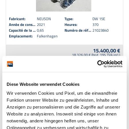
Fabricant:
NEUSON
Type:
DW 15E
Année de construction:
2021
Heures:
370
Capacité de la benne (m³):
0,65
Numéro de référence:
21023840
Emplacement:
Falkenhagen
15.400,00 €
18.326,00 € (brut, 19% TVA incl.)
Demande d'achat directe
Ajouter à la liste des
préférences
WACKER NEUSON DT 15
Diese Webseite verwendet Cookies
Wir verwenden Cookies und Pixel, um die einwandfreie
Funktion unserer Website zu gewährleisten, Inhalte und
Anzeigen zu personalisieren und die Zugriffe auf unserer
Website zu analysieren. Insoweit sind einige von ihnen
notwendig, andere hingegen helfen uns, unser
Onlineangebot zu verbessern und wirtschaftlich zu