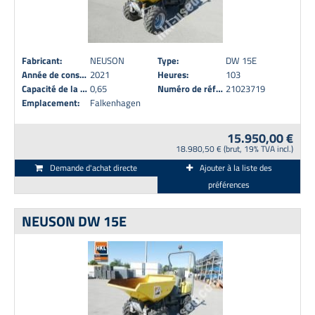
Fabricant:
NEUSON
Type:
DW 15E
Année de construction:
2021
Heures:
103
Capacité de la benne (m³):
0,65
Numéro de référence:
21023719
Emplacement:
Falkenhagen
15.950,00 €
18.980,50 € (brut, 19% TVA incl.)
Demande d'achat directe
Ajouter à la liste des
préférences
NEUSON DW 15E