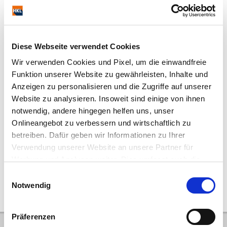
Tracteurs
Finisseurs
Compresseurs
Générateurs
Diese Webseite verwendet Cookies
Mâts d´Éclairage
Plateformes Élévatrices
Véhicules Utilitaires
Camions
Wir verwenden Cookies und Pixel, um die einwandfreie
Funktion unserer Website zu gewährleisten, Inhalte und
Anzeigen zu personalisieren und die Zugriffe auf unserer
Website zu analysieren. Insoweit sind einige von ihnen
notwendig, andere hingegen helfen uns, unser
Remorques
Déchiqueteuses
Dessoucheuses
Plaques Vibrantes
Onlineangebot zu verbessern und wirtschaftlich zu
betreiben. Dafür geben wir Informationen zu Ihrer
Verwendung unserer Website an unsere Partner für
Werbung und Analysen weiter. Dies umfasst auch die
Erstellung pseudonymer Nutzungsprofile. Unser Partner
Einwilligungsauswahl
Pilonneuses
Équipement
(Google LLC/ USA) führt diese Informationen
Notwendig
möglicherweise mit weiteren Daten zusammen, die Sie
diesem bereitgestellt haben (bspw. anhand eines
Präferenzen
persönlichen Accounts) oder welche Sie im Rahmen Ihrer