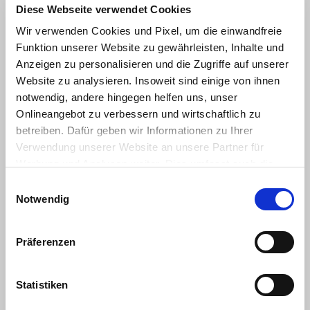
d’occasion
Diese Webseite verwendet Cookies
HKL Center Dortmund
Wir verwenden Cookies und Pixel, um die einwandfreie
Funktion unserer Website zu gewährleisten, Inhalte und
Anzeigen zu personalisieren und die Zugriffe auf unserer
Website zu analysieren. Insoweit sind einige von ihnen
notwendig, andere hingegen helfen uns, unser
Onlineangebot zu verbessern und wirtschaftlich zu
betreiben. Dafür geben wir Informationen zu Ihrer
Verwendung unserer Website an unsere Partner für
Werbung und Analysen weiter. Dies umfasst auch die
Bünnerhelfstraße 12
Erstellung pseudonymer Nutzungsprofile. Unser Partner
Einwilligungsauswahl
44379 Dortmund
(Google LLC/ USA) führt diese Informationen
Notwendig
Contact
möglicherweise mit weiteren Daten zusammen, die Sie
HKL Center Falkenhagen
diesem bereitgestellt haben (bspw. anhand eines
Präferenzen
persönlichen Accounts) oder welche Sie im Rahmen Ihrer
Nutzung der Dienste gesammelt haben (bspw.
Nutzungsdaten anderer Geräte). Ihre Einwilligung
Statistiken
umfasst auch ggf. zu den beschriebenen Zwecken eine