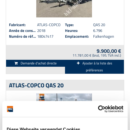
Fabricant:
ATLAS-COPCO
Type:
QAS 20
Année de construction:
2018
Heures:
6.796
Numéro de référence:
18047417
Emplacement:
Falkenhagen
9.900,00 €
11.781,00 € (brut, 19% TVA incl.)
Demande d'achat directe
Ajouter à la liste des
préférences
ATLAS-COPCO QAS 20
Diese Webseite verwendet Cookies