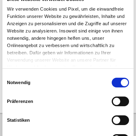
Wir verwenden Cookies und Pixel, um die einwandfreie
Fabricant:
ATLAS-COPCO
Type:
QAS 20
Funktion unserer Website zu gewährleisten, Inhalte und
Année de construction:
2018
Heures:
5.131
Anzeigen zu personalisieren und die Zugriffe auf unserer
Numéro de référence:
18047690
Emplacement:
Falkenhagen
Website zu analysieren. Insoweit sind einige von ihnen
notwendig, andere hingegen helfen uns, unser
9.900,00 €
11.781,00 € (brut, 19% TVA incl.)
Onlineangebot zu verbessern und wirtschaftlich zu
betreiben. Dafür geben wir Informationen zu Ihrer
Demande d'achat directe
Ajouter à la liste des
Verwendung unserer Website an unsere Partner für
préférences
Werbung und Analysen weiter. Dies umfasst auch die
Erstellung pseudonymer Nutzungsprofile. Unser Partner
Einwilligungsauswahl
(Google LLC/ USA) führt diese Informationen
Notwendig
10
|
20
|
50
möglicherweise mit weiteren Daten zusammen, die Sie
diesem bereitgestellt haben (bspw. anhand eines
Präferenzen
persönlichen Accounts) oder welche Sie im Rahmen Ihrer
Nutzung der Dienste gesammelt haben (bspw.
Nutzungsdaten anderer Geräte). Ihre Einwilligung
Statistiken
umfasst auch ggf. zu den beschriebenen Zwecken eine
HKL Centre de machines
Übermittlung in Drittländer außerhalb der EU, in denen