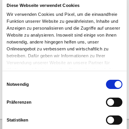
Diese Webseite verwendet Cookies
Wir verwenden Cookies und Pixel, um die einwandfreie
Fabricant:
YANMAR
Type:
SV 18
Funktion unserer Website zu gewährleisten, Inhalte und
Année de construction:
2020
Poids (kg):
1.975
Anzeigen zu personalisieren und die Zugriffe auf unserer
Heures:
1.035
Numéro de référence:
20005325
Website zu analysieren. Insoweit sind einige von ihnen
Emplacement:
Falkenhagen
notwendig, andere hingegen helfen uns, unser
Onlineangebot zu verbessern und wirtschaftlich zu
19.250,00 €
22.907,50 € (brut, 19% TVA incl.)
betreiben. Dafür geben wir Informationen zu Ihrer
Demande d'achat directe
Ajouter à la liste des
Verwendung unserer Website an unsere Partner für
préférences
Werbung und Analysen weiter. Dies umfasst auch die
Erstellung pseudonymer Nutzungsprofile. Unser Partner
Einwilligungsauswahl
(Google LLC/ USA) führt diese Informationen
Notwendig
möglicherweise mit weiteren Daten zusammen, die Sie
10
|
20
|
50
diesem bereitgestellt haben (bspw. anhand eines
Präferenzen
persönlichen Accounts) oder welche Sie im Rahmen Ihrer
Nutzung der Dienste gesammelt haben (bspw.
Nutzungsdaten anderer Geräte). Ihre Einwilligung
Statistiken
umfasst auch ggf. zu den beschriebenen Zwecken eine