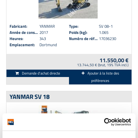
Fabricant:
YANMAR
Type:
SV 08-1
Année de construction:
2017
Poids (kg):
1.065
Heures:
343
Numéro de référence:
17036230
Emplacement:
Dortmund
11.550,00 €
13.744,50 € (brut, 19% TVA incl.)
Demande d'achat directe
Ajouter à la liste des
préférences
YANMAR SV 18