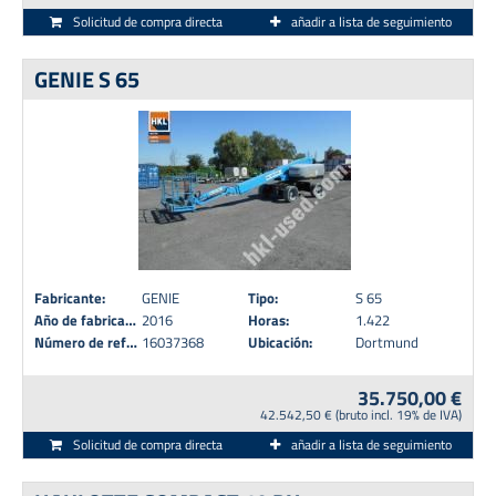
Solicitud de compra directa
añadir a lista de seguimiento
GENIE S 65
Fabricante:
GENIE
Tipo:
S 65
Año de fabricación:
2016
Horas:
1.422
Número de referencia:
16037368
Ubicación:
Dortmund
35.750,00 €
42.542,50 € (bruto incl. 19% de IVA)
Solicitud de compra directa
añadir a lista de seguimiento