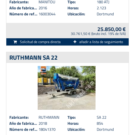
Fabricante:
MANITOU
Tipo:
180 ATJ
Año de fabricación:
2016
Horas:
2.123
Número de referencia:
16003044
Ubicación:
Dortmund
25.850,00 €
30.761,50 € (bruto incl. 19% de IVA)
Solicitud de compra directa
añadir a lista de seguimiento
RUTHMANN SA 22
Fabricante:
RUTHMANN
Tipo:
SA 22
Año de fabricación:
2018
Horas:
854
Número de referencia:
18041370
Ubicación:
Dortmund