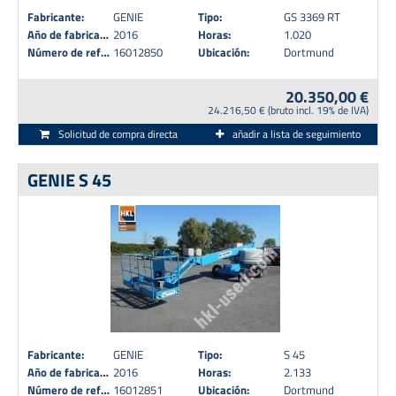
Fabricante:
GENIE
Tipo:
GS 3369 RT
Año de fabricación:
2016
Horas:
1.020
Número de referencia:
16012850
Ubicación:
Dortmund
20.350,00 €
24.216,50 € (bruto incl. 19% de IVA)
Solicitud de compra directa
añadir a lista de seguimiento
GENIE S 45
Fabricante:
GENIE
Tipo:
S 45
Año de fabricación:
2016
Horas:
2.133
Número de referencia:
16012851
Ubicación:
Dortmund