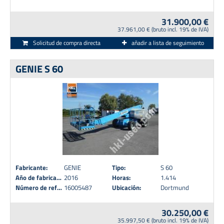
31.900,00 €
37.961,00 € (bruto incl. 19% de IVA)
Solicitud de compra directa
añadir a lista de seguimiento
GENIE S 60
Fabricante:
GENIE
Tipo:
S 60
Año de fabricación:
2016
Horas:
1.414
Número de referencia:
16005487
Ubicación:
Dortmund
30.250,00 €
35.997,50 € (bruto incl. 19% de IVA)