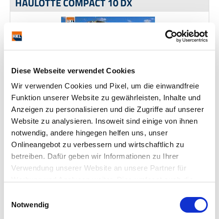
HAULOTTE COMPACT 10 DX
Diese Webseite verwendet Cookies
Wir verwenden Cookies und Pixel, um die einwandfreie
Funktion unserer Website zu gewährleisten, Inhalte und
Fabricante:
HAULOTTE
Tipo:
COMPACT 10 DX
Año de fabricación:
2018
Horas:
1.017
Anzeigen zu personalisieren und die Zugriffe auf unserer
Número de referencia:
18008462
Ubicación:
Falkenhagen
Website zu analysieren. Insoweit sind einige von ihnen
notwendig, andere hingegen helfen uns, unser
18.700,00 €
Onlineangebot zu verbessern und wirtschaftlich zu
22.253,00 € (bruto incl. 19% de IVA)
betreiben. Dafür geben wir Informationen zu Ihrer
Solicitud de compra directa
añadir a lista de seguimiento
Verwendung unserer Website an unsere Partner für
Werbung und Analysen weiter. Dies umfasst auch die
HAULOTTE H 15 SX
Erstellung pseudonymer Nutzungsprofile. Unser Partner
Einwilligungsauswahl
(Google LLC/ USA) führt diese Informationen
Notwendig
möglicherweise mit weiteren Daten zusammen, die Sie