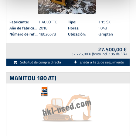
6 Abs. 1 S. 1 lit. a) DSGVO. Weitere Informationen
können Sie in unseren
Datenschutzhinweisen
sowie
Fabricante:
HAULOTTE
Tipo:
H 15 SX
dem
Impressum
entnehmen.
Año de fabricación:
2018
Horas:
1.048
Número de referencia:
18026578
Ubicación:
Kempten
27.500,00 €
32.725,00 € (bruto incl. 19% de IVA)
Solicitud de compra directa
añadir a lista de seguimiento
MANITOU 180 ATJ