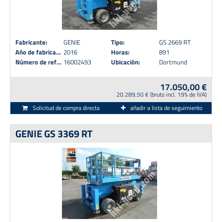
Fabricante:
GENIE
Tipo:
GS 2669 RT
Año de fabricación:
2016
Horas:
891
Número de referencia:
16002493
Ubicación:
Dortmund
17.050,00 €
20.289,50 € (bruto incl. 19% de IVA)
Solicitud de compra directa
añadir a lista de seguimiento
GENIE GS 3369 RT