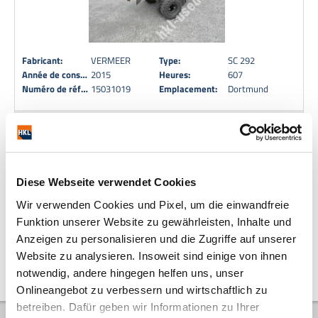
Fabricant:
VERMEER
Type:
SC 292
Année de construction:
2015
Heures:
607
Numéro de référence:
15031019
Emplacement:
Dortmund
9.350,00 €
11.126,50 € (brut, 19% TVA incl.)
Demande d'achat directe
Ajouter à la liste des
préférences
Diese Webseite verwendet Cookies
Wir verwenden Cookies und Pixel, um die einwandfreie
Funktion unserer Website zu gewährleisten, Inhalte und
Anzeigen zu personalisieren und die Zugriffe auf unserer
10
|
20
|
50
Website zu analysieren. Insoweit sind einige von ihnen
notwendig, andere hingegen helfen uns, unser
Onlineangebot zu verbessern und wirtschaftlich zu
betreiben. Dafür geben wir Informationen zu Ihrer