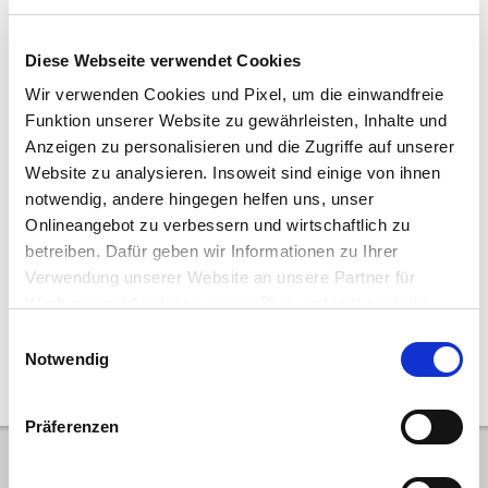
Diese Webseite verwendet Cookies
Manufacturer:
VERMEER
Model:
SC 292
Wir verwenden Cookies und Pixel, um die einwandfreie
Year:
2015
Hours:
607
Funktion unserer Website zu gewährleisten, Inhalte und
Number:
15031019
Location:
Dortmund
Anzeigen zu personalisieren und die Zugriffe auf unserer
Website zu analysieren. Insoweit sind einige von ihnen
9.350,00 €
notwendig, andere hingegen helfen uns, unser
11.126,50 € (gross incl. 19% VAT)
Onlineangebot zu verbessern und wirtschaftlich zu
Direct purchase request
Add to watchlist
betreiben. Dafür geben wir Informationen zu Ihrer
Verwendung unserer Website an unsere Partner für
Werbung und Analysen weiter. Dies umfasst auch die
Erstellung pseudonymer Nutzungsprofile. Unser Partner
10
|
20
|
50
Einwilligungsauswahl
(Google LLC/ USA) führt diese Informationen
Notwendig
möglicherweise mit weiteren Daten zusammen, die Sie
diesem bereitgestellt haben (bspw. anhand eines
Präferenzen
persönlichen Accounts) oder welche Sie im Rahmen Ihrer
Nutzung der Dienste gesammelt haben (bspw.
Nutzungsdaten anderer Geräte). Ihre Einwilligung