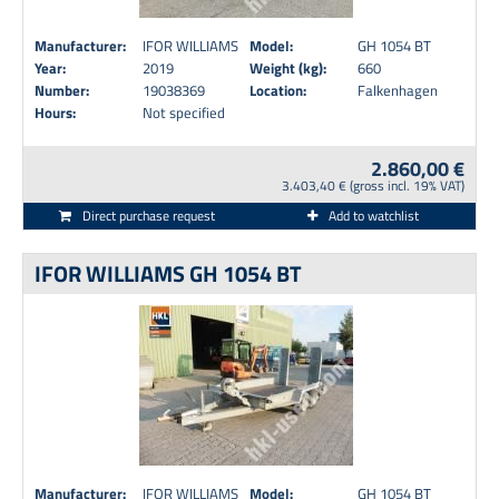
Manufacturer:
IFOR WILLIAMS
Model:
GH 1054 BT
Year:
2019
Weight (kg):
660
Number:
19038369
Location:
Falkenhagen
Hours:
Not specified
2.860,00 €
3.403,40 € (gross incl. 19% VAT)
Direct purchase request
Add to watchlist
IFOR WILLIAMS GH 1054 BT
Manufacturer:
IFOR WILLIAMS
Model:
GH 1054 BT