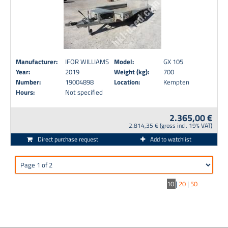
Manufacturer:
IFOR WILLIAMS
Model:
GX 105
Year:
2019
Weight (kg):
700
Number:
19004898
Location:
Kempten
Hours:
Not specified
2.365,00 €
2.814,35 € (gross incl. 19% VAT)
Direct purchase request
Add to watchlist
10
|
20
|
50