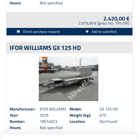
Hours:
Not specified
2.420,00 €
2.879,80 € (gross incl. 19% VAT)
Direct purchase request
Add to watchlist
IFOR WILLIAMS GX 125 HD
Manufacturer:
IFOR WILLIAMS
Model:
GX 125 HD
Year:
2019
Weight (kg):
675
Number:
19014023
Location:
Dortmund
Hours:
Not specified