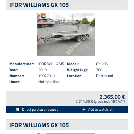
IFOR WILLIAMS GX 105
dem
Impressum
entnehmen.
Manufacturer:
IFOR WILLIAMS
Model:
GX 105
Year:
2019
Weight (kg):
700
Number:
19027911
Location:
Dortmund
Hours:
Not specified
2.365,00 €
2.814,35 € (gross incl. 19% VAT)
Direct purchase request
Add to watchlist
IFOR WILLIAMS GX 105