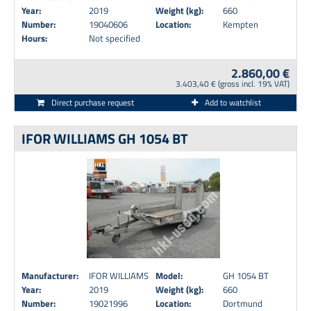
Year:
2019
Weight (kg):
660
Number:
19040606
Location:
Kempten
Hours:
Not specified
2.860,00 €
3.403,40 € (gross incl. 19% VAT)
Direct purchase request
Add to watchlist
IFOR WILLIAMS GH 1054 BT
Manufacturer:
IFOR WILLIAMS
Model:
GH 1054 BT
Year:
2019
Weight (kg):
660
Number:
19021996
Location:
Dortmund