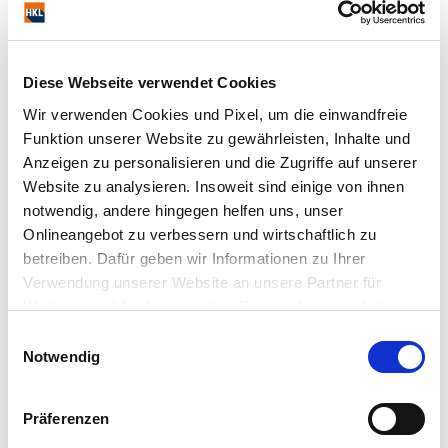
2.420,00 €
2.879,80 € (gross incl. 19% VAT)
Direct purchase request
Add to watchlist
Diese Webseite verwendet Cookies
IFOR WILLIAMS GX 105
Wir verwenden Cookies und Pixel, um die einwandfreie
Funktion unserer Website zu gewährleisten, Inhalte und
Anzeigen zu personalisieren und die Zugriffe auf unserer
Website zu analysieren. Insoweit sind einige von ihnen
notwendig, andere hingegen helfen uns, unser
Onlineangebot zu verbessern und wirtschaftlich zu
betreiben. Dafür geben wir Informationen zu Ihrer
Verwendung unserer Website an unsere Partner für
Manufacturer:
IFOR WILLIAMS
Model:
GX 105
Werbung und Analysen weiter. Dies umfasst auch die
Year:
2019
Weight (kg):
700
Erstellung pseudonymer Nutzungsprofile. Unser Partner
Einwilligungsauswahl
Number:
19027910
Location:
Dortmund
(Google LLC/ USA) führt diese Informationen
Notwendig
Hours:
Not specified
möglicherweise mit weiteren Daten zusammen, die Sie
diesem bereitgestellt haben (bspw. anhand eines
2.530,00 €
Präferenzen
persönlichen Accounts) oder welche Sie im Rahmen Ihrer
3.010,70 € (gross incl. 19% VAT)