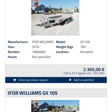
Manufacturer:
IFOR WILLIAMS
Model:
GX 105
Year:
2019
Weight (kg):
700
Number:
19004897
Location:
Kempten
Hours:
Not specified
2.365,00 €
2.814,35 € (gross incl. 19% VAT)
Direct purchase request
Add to watchlist
IFOR WILLIAMS GX 105