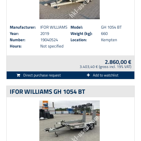
Manufacturer:
IFOR WILLIAMS
Model:
GH 1054 BT
Year:
2019
Weight (kg):
660
Number:
19040524
Location:
Kempten
Hours:
Not specified
2.860,00 €
3.403,40 € (gross incl. 19% VAT)
Direct purchase request
Add to watchlist
IFOR WILLIAMS GH 1054 BT