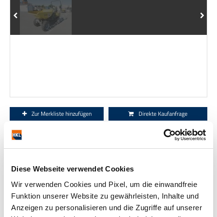
Zur Merkliste hinzufügen
Direkte Kaufanfrage
Preis (netto)
15.950,00 €
18.980,50 € (brutto, inkl. 19% MwSt.)
Diese Webseite verwendet Cookies
Referenz
21023719
Wir verwenden Cookies und Pixel, um die einwandfreie
Hersteller
NEUSON
Funktion unserer Website zu gewährleisten, Inhalte und
Typ
DW 15E
Anzeigen zu personalisieren und die Zugriffe auf unserer