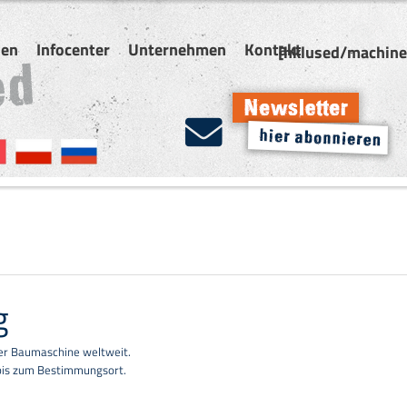
nen
Infocenter
Unternehmen
Kontakt
[hklused/machines
g
rer Baumaschine weltweit.
 bis zum Bestimmungsort.