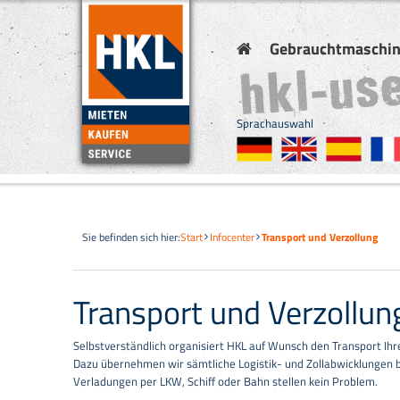
Gebrauchtmaschi
Sprachauswahl
Sie befinden sich hier:
Start
Infocenter
Transport und Verzollung
Transport und Verzollun
Selbstverständlich organisiert HKL auf Wunsch den Transport Ih
Dazu übernehmen wir sämtliche Logistik- und Zollabwicklungen
Verladungen per LKW, Schiff oder Bahn stellen kein Problem.