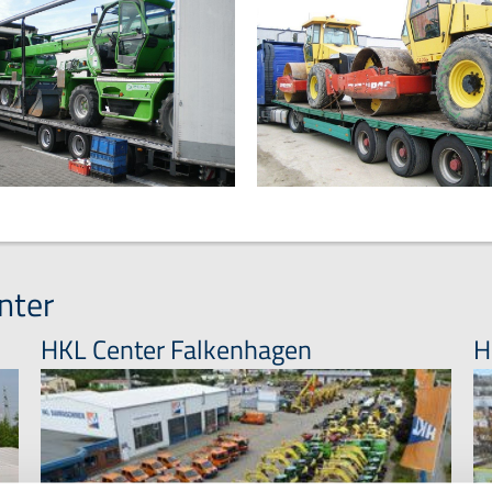
nter
HKL Center Falkenhagen
H