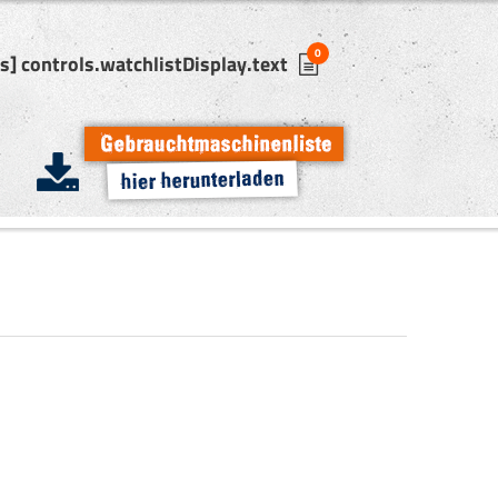
0
] controls.watchlistDisplay.text