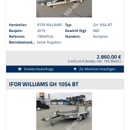
Hersteller:
IFOR WILLIAMS
Typ:
GH 1054 BT
Baujahr:
2019
Gewicht (kg):
660
Referenz:
19040524
Standort:
Kempten
Betriebsstunden:
keine Angaben
2.860,00 €
3.403,40 € (brutto, inkl. 19% MwSt.)
Direkte Kaufanfrage
Zur Merkliste hinzufügen
IFOR WILLIAMS GH 1054 BT