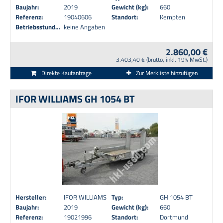
Baujahr:
2019
Gewicht (kg):
660
Referenz:
19040606
Standort:
Kempten
Betriebsstunden:
keine Angaben
2.860,00 €
3.403,40 € (brutto, inkl. 19% MwSt.)
Direkte Kaufanfrage
Zur Merkliste hinzufügen
IFOR WILLIAMS GH 1054 BT
Hersteller:
IFOR WILLIAMS
Typ:
GH 1054 BT
Baujahr:
2019
Gewicht (kg):
660
Referenz:
19021996
Standort:
Dortmund