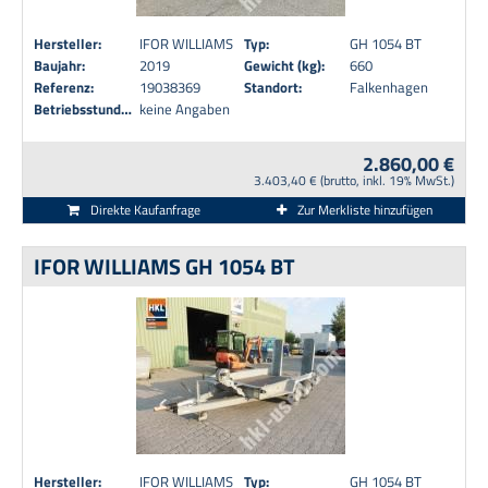
Hersteller:
IFOR WILLIAMS
Typ:
GH 1054 BT
Baujahr:
2019
Gewicht (kg):
660
Referenz:
19038369
Standort:
Falkenhagen
Betriebsstunden:
keine Angaben
2.860,00 €
3.403,40 € (brutto, inkl. 19% MwSt.)
Direkte Kaufanfrage
Zur Merkliste hinzufügen
IFOR WILLIAMS GH 1054 BT
Hersteller:
IFOR WILLIAMS
Typ:
GH 1054 BT