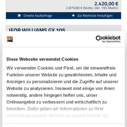
2.420,00 €
2.879,80 € (brutto, inkl. 19% MwSt.)
Direkte Kaufanfrage
Zur Merkliste hinzufügen
IFOR WILLIAMS GX 105
Diese Webseite verwendet Cookies
Wir verwenden Cookies und Pixel, um die einwandfreie
Funktion unserer Website zu gewährleisten, Inhalte und
Anzeigen zu personalisieren und die Zugriffe auf unserer
Hersteller:
IFOR WILLIAMS
Typ:
GX 105
Website zu analysieren. Insoweit sind einige von ihnen
Baujahr:
2019
Gewicht (kg):
700
notwendig, andere hingegen helfen uns, unser
Referenz:
19027910
Standort:
Dortmund
Onlineangebot zu verbessern und wirtschaftlich zu
Betriebsstunden:
keine Angaben
betreiben. Dafür geben wir Informationen zu Ihrer
Verwendung unserer Website an unsere Partner für
2.530,00 €
3.010,70 € (brutto, inkl. 19% MwSt.)
Werbung und Analysen weiter. Dies umfasst auch die