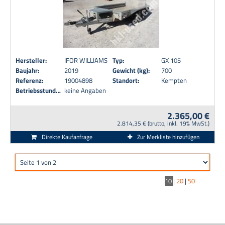
Hersteller:
IFOR WILLIAMS
Typ:
GX 105
Baujahr:
2019
Gewicht (kg):
700
Referenz:
19004898
Standort:
Kempten
Betriebsstunden:
keine Angaben
2.365,00 €
2.814,35 € (brutto, inkl. 19% MwSt.)
Direkte Kaufanfrage
Zur Merkliste hinzufügen
10
|
20
|
50