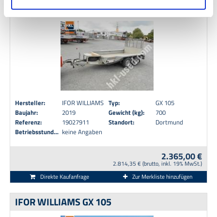
IFOR WILLIAMS GX 105
Zugriff auf Informationen erfolgt dabei aufgrund Ihrer
Einwilligung nach Maßgabe von § 25 Abs. 1 TDDDG, die
weitere Verarbeitung aufgrund Ihrer Einwilligung nach Art.
6 Abs. 1 S. 1 lit. a) DSGVO. Weitere Informationen
können Sie in unseren
Datenschutzhinweisen
sowie
dem
Impressum
entnehmen.
Hersteller:
IFOR WILLIAMS
Typ:
GX 105
Baujahr:
2019
Gewicht (kg):
700
Referenz:
19027911
Standort:
Dortmund
Betriebsstunden:
keine Angaben
2.365,00 €
2.814,35 € (brutto, inkl. 19% MwSt.)
Direkte Kaufanfrage
Zur Merkliste hinzufügen
IFOR WILLIAMS GX 105