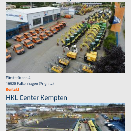
Fürststücken 4
16928 Falkenhagen (Prignitz)
Kontakt
HKL Center Kempten