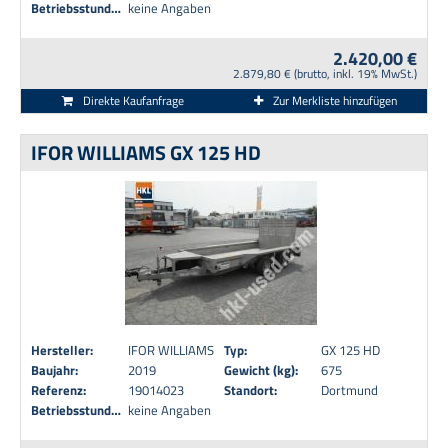
Betriebsstunden:
keine Angaben
2.420,00 €
2.879,80 € (brutto, inkl. 19% MwSt.)
Direkte Kaufanfrage
Zur Merkliste hinzufügen
IFOR WILLIAMS GX 125 HD
Hersteller:
IFOR WILLIAMS
Typ:
GX 125 HD
Baujahr:
2019
Gewicht (kg):
675
Referenz:
19014023
Standort:
Dortmund
Betriebsstunden:
keine Angaben