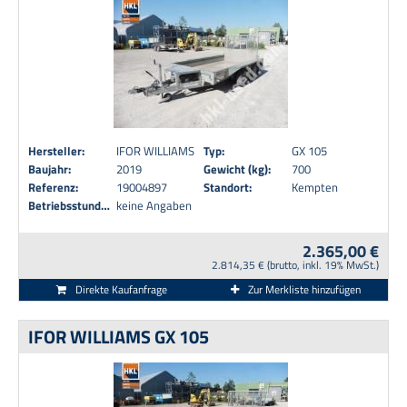
Hersteller:
IFOR WILLIAMS
Typ:
GX 105
Baujahr:
2019
Gewicht (kg):
700
Referenz:
19004897
Standort:
Kempten
Betriebsstunden:
keine Angaben
2.365,00 €
2.814,35 € (brutto, inkl. 19% MwSt.)
Direkte Kaufanfrage
Zur Merkliste hinzufügen
IFOR WILLIAMS GX 105