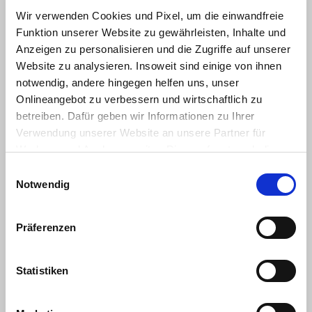
Wir verwenden Cookies und Pixel, um die einwandfreie
Funktion unserer Website zu gewährleisten, Inhalte und
Anzeigen zu personalisieren und die Zugriffe auf unserer
Website zu analysieren. Insoweit sind einige von ihnen
notwendig, andere hingegen helfen uns, unser
Onlineangebot zu verbessern und wirtschaftlich zu
betreiben. Dafür geben wir Informationen zu Ihrer
Verwendung unserer Website an unsere Partner für
Bünnerhelfstraße 12
Werbung und Analysen weiter. Dies umfasst auch die
44379 Dortmund
Erstellung pseudonymer Nutzungsprofile. Unser Partner
Einwilligungsauswahl
Contacto
(Google LLC/ USA) führt diese Informationen
Notwendig
HKL Center Falkenhagen
möglicherweise mit weiteren Daten zusammen, die Sie
diesem bereitgestellt haben (bspw. anhand eines
Präferenzen
persönlichen Accounts) oder welche Sie im Rahmen Ihrer
Nutzung der Dienste gesammelt haben (bspw.
Nutzungsdaten anderer Geräte). Ihre Einwilligung
Statistiken
umfasst auch ggf. zu den beschriebenen Zwecken eine
Übermittlung in Drittländer außerhalb der EU, in denen