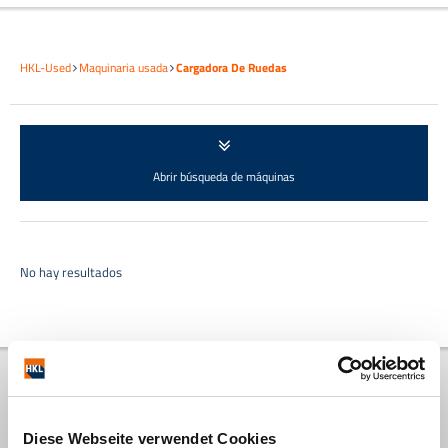
HKL-Used
Maquinaria usada
Cargadora De Ruedas
Abrir búsqueda de máquinas
No hay resultados
HKL Centro de Maquinaria Usada
HKL Center Dortmund
Diese Webseite verwendet Cookies