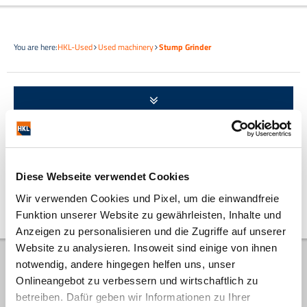
You are here:
HKL-Used
Used machinery
Stump Grinder
Open machine search
Diese Webseite verwendet Cookies
No match
Wir verwenden Cookies und Pixel, um die einwandfreie
Funktion unserer Website zu gewährleisten, Inhalte und
Anzeigen zu personalisieren und die Zugriffe auf unserer
Website zu analysieren. Insoweit sind einige von ihnen
notwendig, andere hingegen helfen uns, unser
HKL Center for Used Equipment
Onlineangebot zu verbessern und wirtschaftlich zu
betreiben. Dafür geben wir Informationen zu Ihrer
HKL Center Dortmund