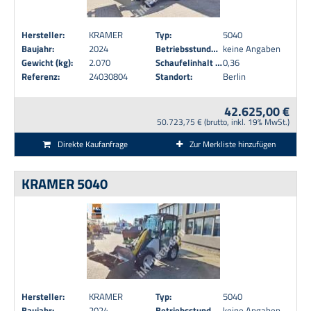
Hersteller:
KRAMER
Typ:
5040
Baujahr:
2024
Betriebsstunden:
keine Angaben
Gewicht (kg):
2.070
Schaufelinhalt (m³):
0,36
Referenz:
24030804
Standort:
Berlin
42.625,00 €
50.723,75 € (brutto, inkl. 19% MwSt.)
Direkte Kaufanfrage
Zur Merkliste hinzufügen
KRAMER 5040
Hersteller:
KRAMER
Typ:
5040
Baujahr:
2024
Betriebsstunden:
keine Angaben