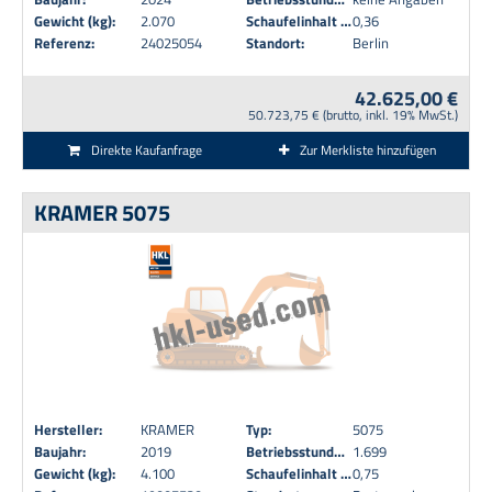
Gewicht (kg):
2.070
Schaufelinhalt (m³):
0,36
Referenz:
24025054
Standort:
Berlin
42.625,00 €
50.723,75 € (brutto, inkl. 19% MwSt.)
Direkte Kaufanfrage
Zur Merkliste hinzufügen
KRAMER 5075
Hersteller:
KRAMER
Typ:
5075
Baujahr:
2019
Betriebsstunden:
1.699
Gewicht (kg):
4.100
Schaufelinhalt (m³):
0,75