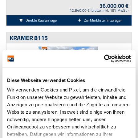
36.000,00 €
42.840,00 € (brutto, inkl. 19% MwSt.)
Direkte Kaufanfrage
Zur Merkliste hinzufügen
KRAMER 8115
Diese Webseite verwendet Cookies
Wir verwenden Cookies und Pixel, um die einwandfreie
Funktion unserer Website zu gewährleisten, Inhalte und
Hersteller:
KRAMER
Typ:
8115
Baujahr:
2019
Betriebsstunden:
2.180
Anzeigen zu personalisieren und die Zugriffe auf unserer
Gewicht (kg):
5.700
Schaufelinhalt (m³):
1,15
Website zu analysieren. Insoweit sind einige von ihnen
Referenz:
19030877
Standort:
Falkenhagen
notwendig, andere hingegen helfen uns, unser
Onlineangebot zu verbessern und wirtschaftlich zu
44.000,00 €
betreiben. Dafür geben wir Informationen zu Ihrer
52.360,00 € (brutto, inkl. 19% MwSt.)