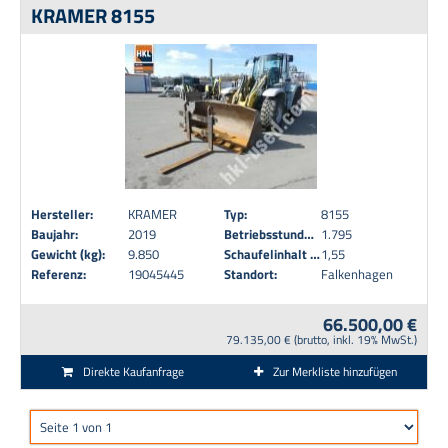
KRAMER 8155
Hersteller:
KRAMER
Typ:
8155
Baujahr:
2019
Betriebsstunden:
1.795
Gewicht (kg):
9.850
Schaufelinhalt (m³):
1,55
Referenz:
19045445
Standort:
Falkenhagen
66.500,00 €
79.135,00 € (brutto, inkl. 19% MwSt.)
Direkte Kaufanfrage
Zur Merkliste hinzufügen