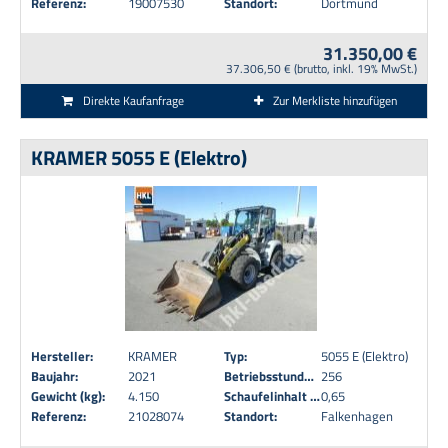
Referenz:
19007530
Standort:
Dortmund
31.350,00 €
37.306,50 € (brutto, inkl. 19% MwSt.)
Direkte Kaufanfrage
Zur Merkliste hinzufügen
KRAMER 5055 E (Elektro)
Hersteller:
KRAMER
Typ:
5055 E (Elektro)
Baujahr:
2021
Betriebsstunden:
256
Gewicht (kg):
4.150
Schaufelinhalt (m³):
0,65
Referenz:
21028074
Standort:
Falkenhagen