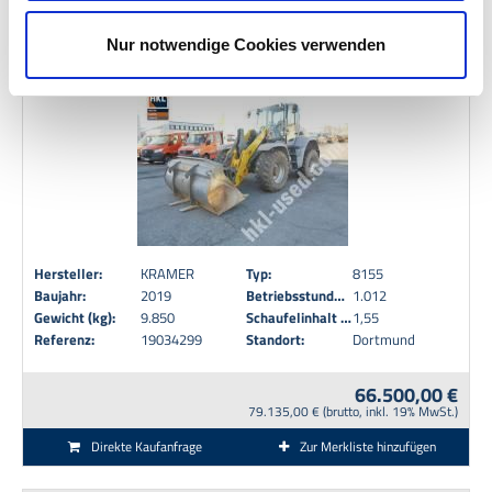
Einstellungen klicken und dort die entsprechenden
Nur notwendige Cookies verwenden
Anpassungen vornehmen. Die Speicherung bzw. der
KRAMER 8155
Zugriff auf Informationen erfolgt dabei aufgrund Ihrer
Einwilligung nach Maßgabe von § 25 Abs. 1 TDDDG, die
weitere Verarbeitung aufgrund Ihrer Einwilligung nach Art.
6 Abs. 1 S. 1 lit. a) DSGVO. Weitere Informationen
können Sie in unseren
Datenschutzhinweisen
sowie
dem
Impressum
entnehmen.
Hersteller:
KRAMER
Typ:
8155
Baujahr:
2019
Betriebsstunden:
1.012
Gewicht (kg):
9.850
Schaufelinhalt (m³):
1,55
Referenz:
19034299
Standort:
Dortmund
66.500,00 €
79.135,00 € (brutto, inkl. 19% MwSt.)
Direkte Kaufanfrage
Zur Merkliste hinzufügen