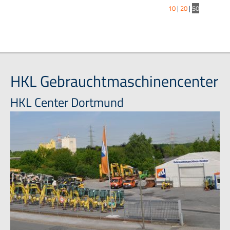
10
|
20
|
50
HKL Gebrauchtmaschinencenter
HKL Center Dortmund