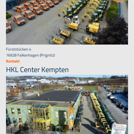
Fürststücken 4
16928 Falkenhagen (Prignitz)
Kontakt
HKL Center Kempten